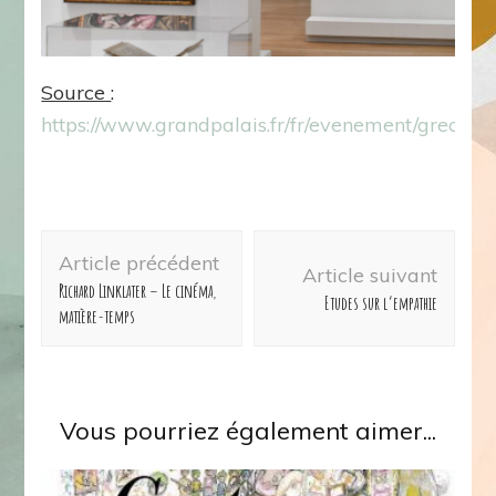
Source
:
https://www.grandpalais.fr/fr/evenement/greco
Navigation
Article précédent
d'article
Article suivant
Richard Linklater – Le cinéma,
Etudes sur l’empathie
matière-temps
Vous pourriez également aimer...